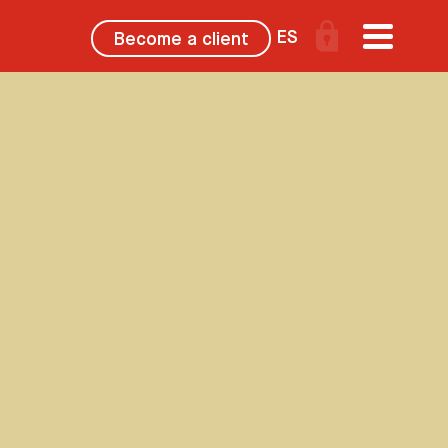
ES
Become a client