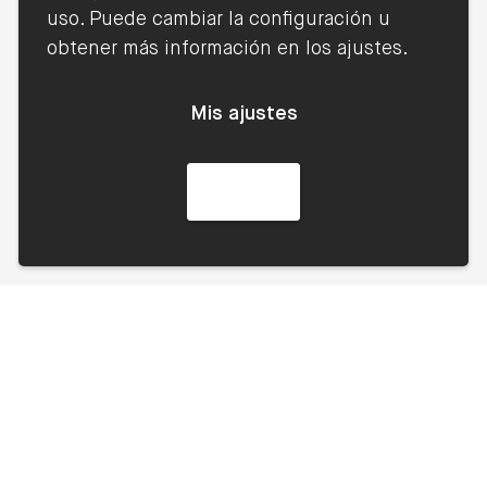
uso. Puede cambiar la configuración u
obtener más información en los ajustes.
Guillermo Gutierrez
María José Montes
Marco
Montes
Mis ajustes
Partner I Lexcrea Euskadi
Abogada
LEER MÁS
LEER MÁS
Acepto