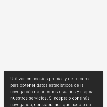
Silvia Martínez Losas
Alejandro Safont
Managing Partner
Pérez de Larraya
Partner
LEER MÁS
LEER MÁS
Utilizamos cookies propias y de terceros
para obtener datos estadísticos de la
navegación de nuestros usuarios y mejorar
nuestros servicios. Si acepta o continúa
navegando, consideramos que acepta su