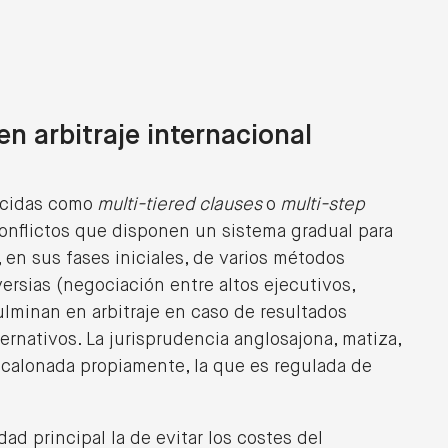
ES
Become a client
n arbitraje internacional
ocidas como
multi-tiered clauses
o
multi-step
onflictos que disponen un sistema gradual para
, en sus fases iniciales, de varios métodos
versias (negociación entre altos ejecutivos,
culminan en arbitraje en caso de resultados
ernativos. La jurisprudencia anglosajona, matiza,
alonada propiamente, la que es regulada de
ad principal la de evitar los costes del