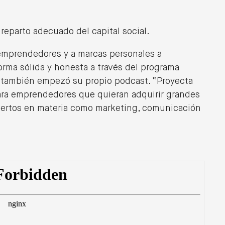
07/02/2023
l reparto adecuado del capital social.
Belén Monedero y Drink6:
Emprender para Transformar la
emprendedores y a marcas personales a
Nutrición Saludable
rma sólida y honesta a través del programa
 también empezó su propio podcast. “Proyecta
ra emprendedores que quieran adquirir grandes
ertos en materia como marketing, comunicación
25/11/2022
Como pivotar el negocio:
conociendo a Discoverfy