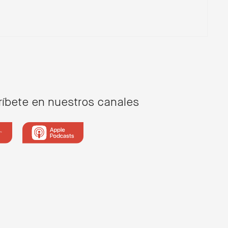
14/10/2022
“La carrera estelar de Inveready”
con Roger Piqué
íbete en nuestros canales