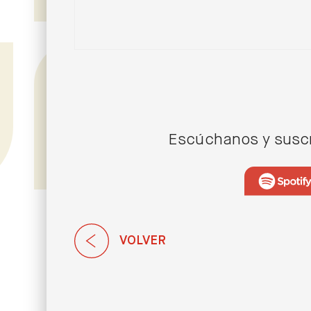
28/10/2022
Biotecnología, la próxima
revolución tecnológica con Pablo
Vidarte
Escúchanos y suscr
VOLVER