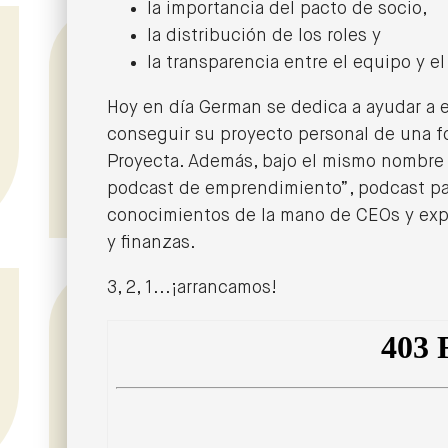
la importancia del pacto de socio,
la distribución de los roles y
23/02/2023
la transparencia entre el equipo y e
Impacto Social y digitalización: el
futuro de las empresas
Hoy en día German se dedica a ayudar a 
conseguir su proyecto personal de una fo
Proyecta. Además, bajo el mismo nombre
podcast de emprendimiento”, podcast pa
conocimientos de la mano de CEOs y exp
y finanzas.
3, 2, 1...¡arrancamos!
10/01/2023
Propósito, gestión de personas y
de los porqués con Jose J. Burgos
de Fresh People