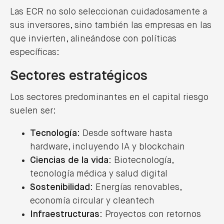
Las ECR no solo seleccionan cuidadosamente a
sus inversores, sino también las empresas en las
que invierten, alineándose con políticas
Lexcrea reconocida por Chambers &
Partners en Venture Capital
específicas:
19/03/2026
Sectores estratégicos
LEER MÁS
Los sectores predominantes en el capital riesgo
suelen ser:
Tecnología
: Desde software hasta
Lexcrea consolida su presencia en
hardware, incluyendo IA y blockchain
Euskadi con nueva sede en Bilbao e
Ciencias de la vida
: Biotecnología,
incorpora a Guillermo Gutiérrez Marco
como Socio director
tecnología médica y salud digital
08/10/2025
Sostenibilidad
: Energías renovables,
economía circular y cleantech
LEER MÁS
Infraestructuras
: Proyectos con retornos