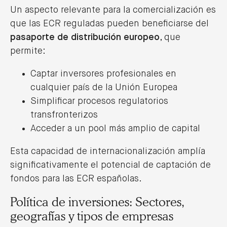
Un aspecto relevante para la comercialización es
que las ECR reguladas pueden beneficiarse del
pasaporte de distribución europeo
, que
permite:
Captar inversores profesionales en
cualquier país de la Unión Europea
Noticias
Simplificar procesos regulatorios
transfronterizos
Acceder a un pool más amplio de capital
Esta capacidad de internacionalización amplía
Lexcrea, reconocida por Legal 500 en
significativamente el potencial de captación de
Venture Capital por segundo año
consecutivo
fondos para las ECR españolas.
25/03/2026
Política de inversiones: Sectores,
LEER MÁS
geografías y tipos de empresas