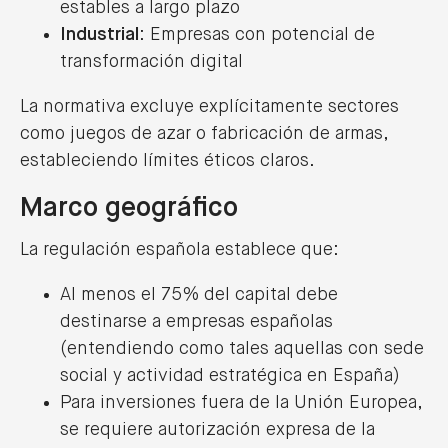
estables a largo plazo
Industrial
: Empresas con potencial de
transformación digital
Lexcrea asesora a Nanoligent en su ronda
de financiación de 12 millones de euros
La normativa excluye explícitamente sectores
06/10/2025
como juegos de azar o fabricación de armas,
LEER MÁS
estableciendo límites éticos claros.
Marco geográfico
La regulación española establece que:
Lexcrea asesora a Parlem en la
adquisición de BlauFibra
Al menos el 75% del capital debe
destinarse a empresas españolas
02/10/2025
(entendiendo como tales aquellas con sede
LEER MÁS
social y actividad estratégica en España)
Para inversiones fuera de la Unión Europea,
se requiere autorización expresa de la