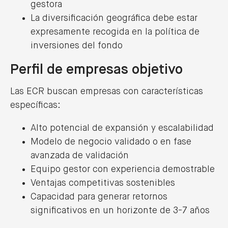
gestora
Elena M. Barella se reincorpora a Lexcrea
La diversificación geográfica debe estar
como Of Counsel en el área procesal y
expresamente recogida en la política de
concursal
inversiones del fondo
24/02/2025
LEER MÁS
Perfil de empresas objetivo
Las ECR buscan empresas con características
específicas:
Alto potencial de expansión y escalabilidad
Modelo de negocio validado o en fase
VER MÁS
avanzada de validación
Equipo gestor con experiencia demostrable
Ventajas competitivas sostenibles
Capacidad para generar retornos
significativos en un horizonte de 3-7 años