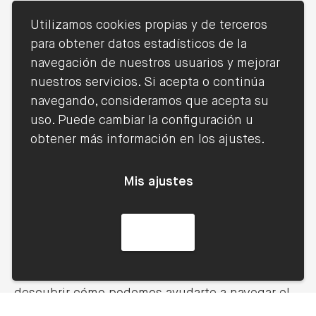
Acceso más democrático al capital riesgo
Utilizamos cookies propias y de terceros
Impulso al ecosistema emprendedor
para obtener datos estadísticos de la
En Lexcrea, contamos con una amplia
navegación de nuestros usuarios y mejorar
experiencia en la estructuración y
nuestros servicios. Si acepta o continúa
comercialización de fondos de capital riesgo,
Blog
navegando, consideramos que acepta su
guiando tanto a inversores como a gestores en
uso. Puede cambiar la configuración u
cada paso del proceso. Nuestra especialización
obtener más información en los ajustes.
nos permite ofrecer asesoramiento integral,
desde la definición de la estrategia hasta la
Mis ajustes
implementación operativa.
¿Listo para explorar las posibilidades
Acepto
del capital riesgo?
Contacta con
nuestro equipo especializado
para
descubrir cómo podemos ayudarte a navegar el
complejo, pero estimulante mundo de las ECR.